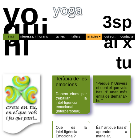
yo
gui
3sp
ni
ai x
inici
interessant
horaris
tarifes
tallers
teràpies
qui som
contacte
tu
Teràpia de les
"Perquè l' Univers
emocions
et doni el que vols
has d’ anar més
Donem eines per
enllà de demanar-
treballar la
ho."
intel·ligència
emocional
(interpersonal).
Què és la
És l' art que has d’
Intel·ligència
aprendre a
Emocional?
manejar,