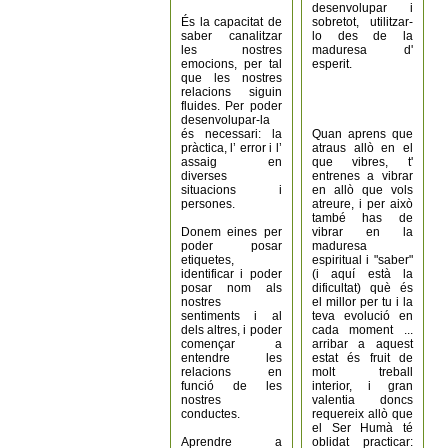
desenvolupar i
És la capacitat de
sobretot, utilitzar-
saber canalitzar
lo des de la
les nostres
maduresa d'
emocions, per tal
esperit.
que les nostres
relacions siguin
fluides. Per poder
desenvolupar-la
és necessari: la
Quan aprens que
pràctica, l’ error i l’
atraus allò en el
assaig en
que vibres, t'
diverses
entrenes a vibrar
situacions i
en allò que vols
persones.
atreure, i per això
també has de
Donem eines per
vibrar en la
poder posar
maduresa
etiquetes,
espiritual i "saber"
identificar i poder
(i aquí està la
posar nom als
dificultat) què és
nostres
el millor per tu i la
sentiments i al
teva evolució en
dels altres, i poder
cada moment ...
començar a
arribar a aquest
entendre les
estat és fruit de
relacions en
molt treball
funció de les
interior, i gran
nostres
valentia doncs
conductes.
requereix allò que
el Ser Humà té
Aprendre a
oblidat practicar: