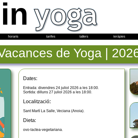
in
horaris
tarifes
tallers
teràpies
Vacances de Yoga | 202
Dates:
Entrada: divendres 24 juliol 2026 a les 18:00.
Sortida: dilluns 27 juliol 2026 a les 18:00.
Localització
:
Sant Martí La Salle, Veciana (Anoia).
Dieta:
ovo-lactea-vegetariana.