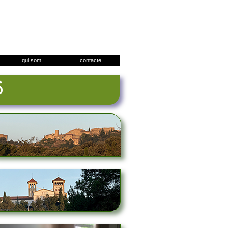
qui som
contacte
6