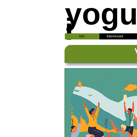
yogu
i
inici
interessant