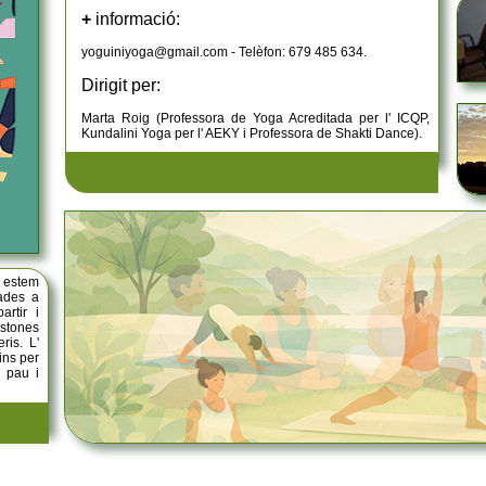
+
informació:
yoguiniyoga@gmail.com - Telèfon: 679 485 634.
Dirigit per:
Marta Roig (Professora de Yoga Acreditada per l' ICQP,
Kundalini Yoga per l' AEKY i Professora de Shakti Dance).
m estem
cades a
artir i
stones
ris. L'
ins per
a pau i