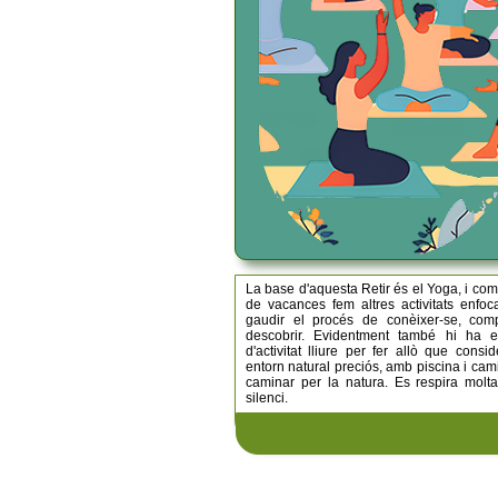
La base d'aquesta Retir és el Yoga, i co
de vacances fem altres activitats enfo
gaudir el procés de conèixer-se, comp
descobrir. Evidentment també hi ha e
d'activitat lliure per fer allò que conside
entorn natural preciós, amb piscina i cam
caminar per la natura. Es respira molt
silenci.